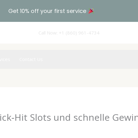
Get 10% off your first service
Call Now: ‭+1 (860) 961-4734
vices
Contact Us
k‑Hit Slots und schnelle Gewi