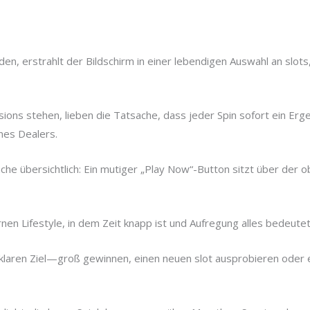
en, erstrahlt der Bildschirm in einer lebendigen Auswahl an slots,
ssions stehen, lieben die Tatsache, dass jeder Spin sofort ein Er
nes Dealers.
che übersichtlich: Ein mutiger „Play Now“-Button sitzt über der o
n Lifestyle, in dem Zeit knapp ist und Aufregung alles bedeutet
laren Ziel—groß gewinnen, einen neuen slot ausprobieren oder 