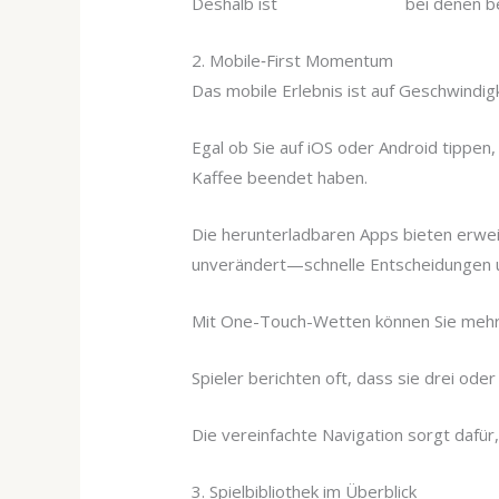
Deshalb ist
MONRO Casino
bei denen b
2. Mobile‑First Momentum
Das mobile Erlebnis ist auf Geschwindig
Egal ob Sie auf iOS oder Android tippen,
Kaffee beendet haben.
Die herunterladbaren Apps bieten erwei
unverändert—schnelle Entscheidungen u
Mit One-Touch-Wetten können Sie mehrer
Spieler berichten oft, dass sie drei ode
Die vereinfachte Navigation sorgt dafü
3. Spielbibliothek im Überblick