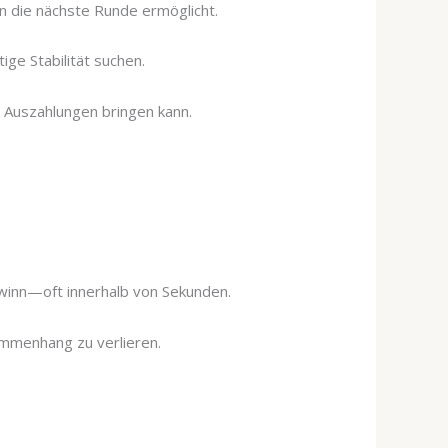
n die nächste Runde ermöglicht.
ige Stabilität suchen.
e Auszahlungen bringen kann.
ewinn—oft innerhalb von Sekunden.
ammenhang zu verlieren.