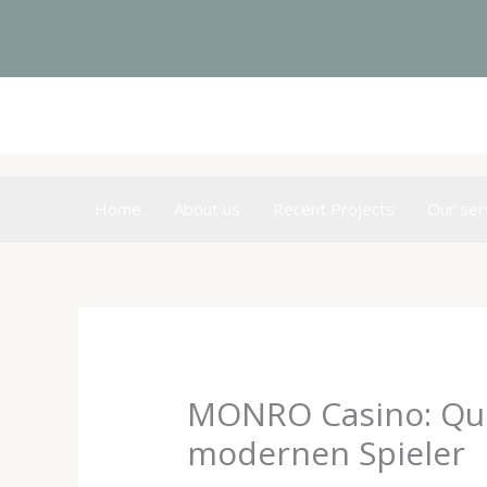
Skip
to
content
Home
About us
Recent Projects
Our ser
MONRO Casino: Quic
modernen Spieler