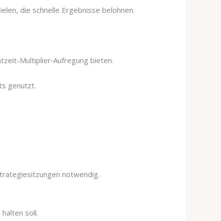
ielen, die schnelle Ergebnisse belohnen.
tzeit-Multiplier‑Aufregung bieten.
ts genutzt.
Strategiesitzungen notwendig.
alten soll.