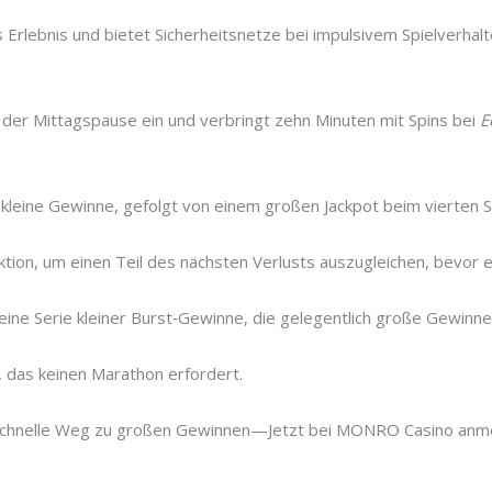
Erlebnis und bietet Sicherheitsnetze bei impulsivem Spielverhalt
 der Mittagspause ein und verbringt zehn Minuten mit Spins bei
E
i kleine Gewinne, gefolgt von einem großen Jackpot beim vierten
nktion, um einen Teil des nächsten Verlusts auszugleichen, bevor
ine Serie kleiner Burst‑Gewinne, die gelegentlich große Gewinne
, das keinen Marathon erfordert.
chnelle Weg zu großen Gewinnen—Jetzt bei MONRO Casino anm